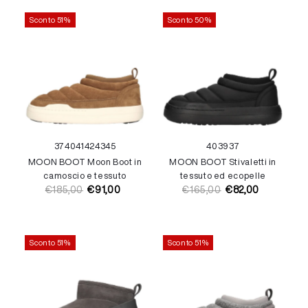
listino
vendita
Sconto 51%
Sconto 50%
37
40
41
42
43
45
40
39
37
MOON BOOT Moon Boot in
MOON BOOT Stivaletti in
camoscio e tessuto
tessuto ed ecopelle
€185,00
€91,00
€165,00
€82,00
Prezzo
Prezzo
Prezzo
Prezzo
di
di
di
di
listino
vendita
listino
vendita
Sconto 51%
Sconto 51%