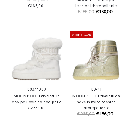
€165,00
Prezzo
tecnico idrorepellente
di
€185,00
€130,00
Prezzo
Prezzo
listino
di
di
listino
vendita
Sconto 30%
38
37
40
39
39-41
MOON BOOT Stivaletti in
MOON BOOT Stivaletti da
eco-pelliccia ed eco-pelle
neve in nylon tecnico
€235,00
Prezzo
idrorepellente
di
€265,00
€186,00
Prezzo
Prezzo
listino
di
di
listino
vendita