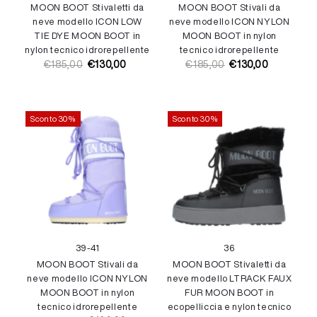
MOON BOOT Stivaletti da
MOON BOOT Stivali da
neve modello ICON LOW
neve modello ICON NYLON
TIE DYE MOON BOOT in
MOON BOOT in nylon
nylon tecnico idrorepellente
tecnico idrorepellente
€185,00
€130,00
€185,00
€130,00
Prezzo
Prezzo
Prezzo
Prezzo
di
di
di
di
listino
vendita
listino
vendita
Sconto 30%
Sconto 30%
39-41
36
MOON BOOT Stivali da
MOON BOOT Stivaletti da
neve modello ICON NYLON
neve modello LTRACK FAUX
MOON BOOT in nylon
FUR MOON BOOT in
tecnico idrorepellente
ecopelliccia e nylon tecnico