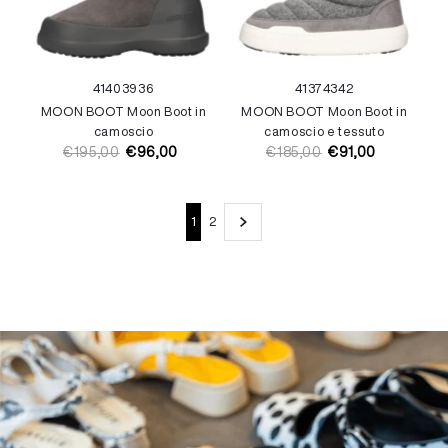
41
40
39
36
41
37
43
42
MOON BOOT Moon Boot in
MOON BOOT Moon Boot in
camoscio
camoscio e tessuto
€195,00
€96,00
€185,00
€91,00
Prezzo
Prezzo
Prezzo
Prezzo
di
di
di
di
listino
vendita
listino
vendita
1
2