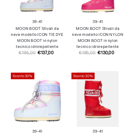
39-41
39-41
MOON BOOT Stivali da
MOON BOOT Stivali da
neve modello ICON TIE DYE
neve modello ICON NYLON
MOON BOOT in nylon
MOON BOOT in nylon
tecnico idrorepellente
tecnico idrorepellente
€195,00
€137,00
€185,00
€130,00
Prezzo
Prezzo
Prezzo
Prezzo
di
di
di
di
listino
vendita
listino
vendita
Sconto 30%
Sconto 30%
39-41
39-41