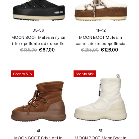
35-36
41-42
MOON BOOT Mules in nylon
MOON BOOT Mules in
idrorepellente ed ecopelle
camoscio ed ecopelliccia
€135,00
€67,00
€255,00
€126,00
Prezzo
Prezzo
Prezzo
Prezzo
di
di
di
di
listino
vendita
listino
vendita
Sconto 51%
Sconto 51%
41
37
MOON BOOT Stivaletti in
MOON BOOT Moon Boot in