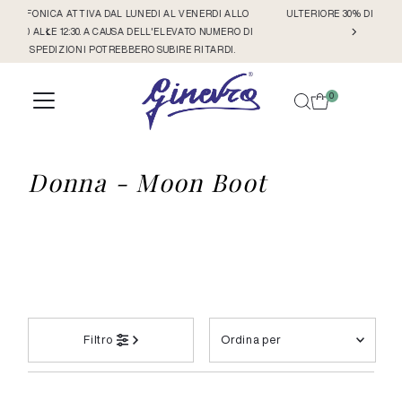
LO
ULTERIORE 30% DI SCONTO SUI NUOVI ARRIVI GIA' APPLICATO A
Vai direttamente ai contenuti
 DI
CATALOGO
0
Donna - Moon Boot
Ordina
Filtro
per
In primo piano