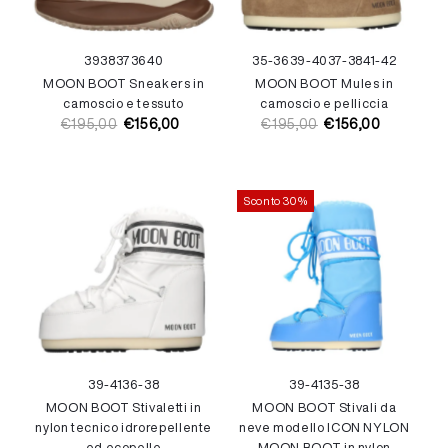
39
38
37
36
40
35-36
39-40
37-38
41-42
MOON BOOT Sneakers in
MOON BOOT Mules in
camoscio e tessuto
camoscio e pelliccia
€195,00
€156,00
€195,00
€156,00
Prezzo
Prezzo
Prezzo
Prezzo
di
di
di
di
listino
vendita
listino
vendita
Sconto 30%
39-41
36-38
39-41
35-38
MOON BOOT Stivaletti in
MOON BOOT Stivali da
nylon tecnico idrorepellente
neve modello ICON NYLON
ed ecopelle
MOON BOOT in nylon