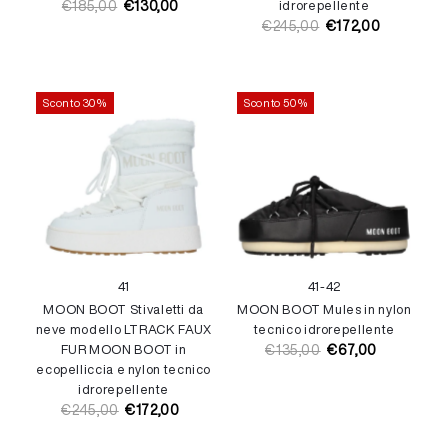
€185,00
€130,00
idrorepellente
Prezzo
Prezzo
€245,00
€172,00
di
di
Prezzo
Prezzo
listino
vendita
di
di
listino
vendita
Sconto 30%
Sconto 50%
41
41-42
MOON BOOT Stivaletti da
MOON BOOT Mules in nylon
neve modello LTRACK FAUX
tecnico idrorepellente
FUR MOON BOOT in
€135,00
€67,00
Prezzo
Prezzo
ecopelliccia e nylon tecnico
di
di
idrorepellente
listino
vendita
€245,00
€172,00
Prezzo
Prezzo
di
di