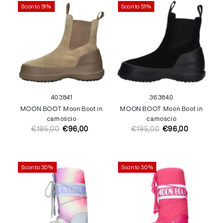
Sconto 51%
Sconto 51%
40
38
41
36
38
40
MOON BOOT Moon Boot in
MOON BOOT Moon Boot in
camoscio
camoscio
€195,00
€96,00
€195,00
€96,00
Prezzo
Prezzo
Prezzo
Prezzo
di
di
di
di
listino
vendita
listino
vendita
Sconto 30%
Sconto 30%