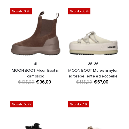
listino
vendita
Sconto 51%
Sconto 50%
41
35-36
MOON BOOT Moon Boot in
MOON BOOT Mules in nylon
camoscio
idrorepellente ed ecopelle
€195,00
€96,00
€135,00
€67,00
Prezzo
Prezzo
Prezzo
Prezzo
di
di
di
di
listino
vendita
listino
vendita
Sconto 50%
Sconto 51%