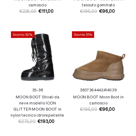
camoscio
tessuto gommato
€225,00
€111,00
€195,00
€96,00
Prezzo
Prezzo
Prezzo
Prezzo
di
di
di
di
listino
vendita
listino
vendita
Sconto 30%
Sconto 51%
35-38
38
37
36
44
42
41
40
39
MOON BOOT Stivali da
MOON BOOT Moon Boot in
neve modello ICON
camoscio
GLITTER MOON BOOT in
€195,00
€96,00
Prezzo
Prezzo
nylon tecnico idrorepellente
di
di
€275,00
€193,00
Prezzo
Prezzo
listino
vendita
di
di